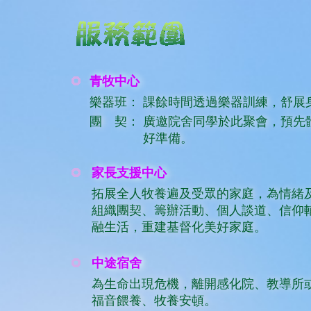
青牧中心
樂器班：
課餘時間透過樂器訓練，舒展
團 契：
廣邀院舍同學於此聚會，預先
好準備。
家長支援中心
拓展全人牧養遍及受眾的家庭，為情緒
組織團契、籌辦活動、個人談道、信仰
融生活，重建基督化美好家庭。
中途宿舍
為生命出現危機，離開感化院、教導所
福音餵養、牧養安頓。