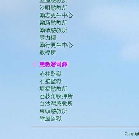
壁屋懲教所
沙咀懲教所
勵志更生中心
勵新懲教所
勵敬懲教所
豐力樓
勵行更生中心
教導所
懲教署司鐸
赤柱監獄
石壁監獄
塘福懲教所
荔枝角收押所
白沙灣懲教所
東頭懲教所
壁屋監獄
Copyrigh