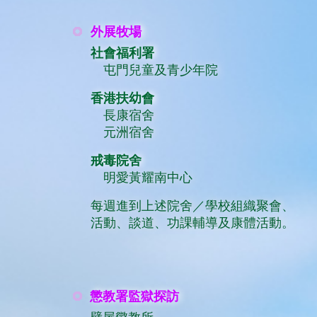
外展牧場
社會福利署
屯門兒童及青少年院
香港扶幼會
長康宿舍
元洲宿舍
戒毒院舍
明愛黃耀南中心
每週進到上述院舍／學校組織聚會、
活動、談道、功課輔導及康體活動。
懲教署監獄探訪